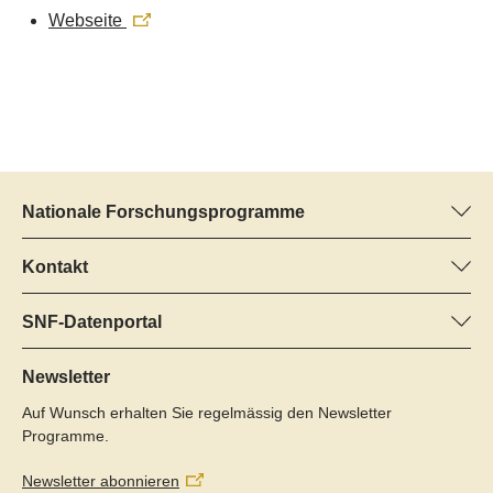
Webseite
Nationale Forschungsprogramme
Hier finden Sie Informationen zu allen Nationalen
Forschungsprogrammen (NFP):
Kontakt
Programm-Manager
Alle NFP
Dr. Pascal Walther, SNF
SNF-Datenportal
Tel.: +
Hier finden Sie umfangreiche Informationen zu den vom SNF
22
geförderten Projekten.
Newsletter
E-Mail:
Auf Wunsch erhalten Sie regelmässig den Newsletter
Zum Datenportal
Programme.
Newsletter abonnieren