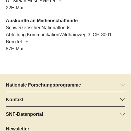
Dr. Stefan Husi, SNFTel.: +
22E-Mail:
Auskünfte an Medienschaffende
Schweizerischer Nationalfonds
Abteilung KommunikationWildhainweg 3, CH-3001
BernTel.: +
87E-Mail:
Nationale Forschungsprogramme
Hier finden Sie Informationen zu allen Nationalen
Forschungsprogrammen (NFP):
Kontakt
Programm-Manager
Alle NFP
Dr. Pascal Walther, SNF
SNF-Datenportal
Tel.: +
Hier finden Sie umfangreiche Informationen zu den vom SNF
22
geförderten Projekten.
Newsletter