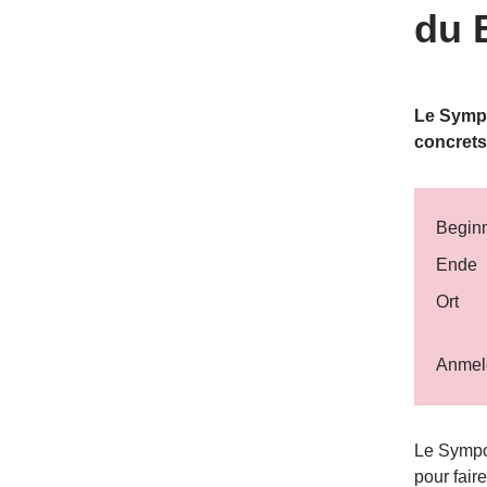
du 
Le Sympo
concrets
Begin
Ende
Ort
Anmeld
​Le Sympo
pour fair