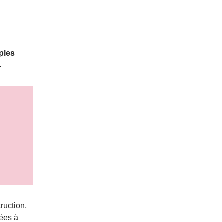
ples
.
ruction,
iées à