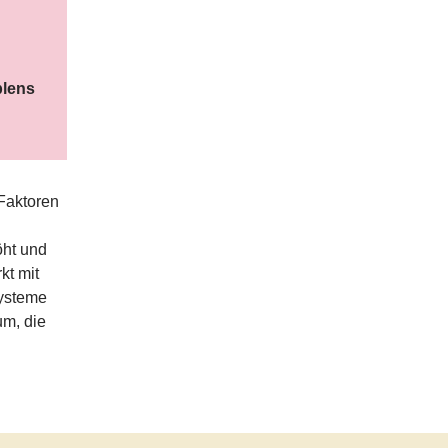
blens
Faktoren
öht und
kt mit
systeme
um, die