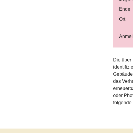
Ende
Ort
Anmeld
Die über
identifiz
Gebäudepa
das Verha
erneuerb
oder Phot
folgende