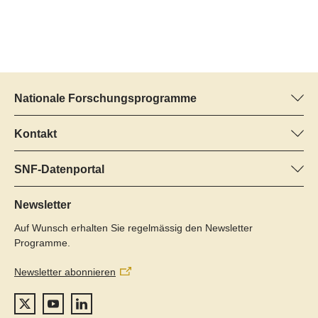
Nationale Forschungsprogramme
Hier finden Sie Informationen zu allen Nationalen
Forschungsprogrammen (NFP):
Kontakt
Programm-Manager
Alle NFP
Dr. Pascal Walther, SNF
SNF-Datenportal
Tel.: +
Hier finden Sie umfangreiche Informationen zu den vom SNF
22
geförderten Projekten.
Newsletter
E-Mail:
Auf Wunsch erhalten Sie regelmässig den Newsletter
Zum Datenportal
Programme.
Newsletter abonnieren