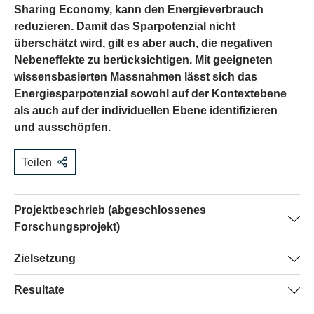
Sharing Economy, kann den Energieverbrauch
reduzieren. Damit das Sparpotenzial nicht
überschätzt wird, gilt es aber auch, die negativen
Nebeneffekte zu berücksichtigen. Mit geeigneten
wissensbasierten Massnahmen lässt sich das
Energiesparpotenzial sowohl auf der Kontextebene
als auch auf der individuellen Ebene identifizieren
und ausschöpfen.
Teilen
Projektbeschrieb (abgeschlossenes
Forschungsprojekt)
In der aktuellen öffentlichen Debatte, wird KK oft mit
Zielsetzung
Energiesparen in Verbindung gebracht. Die Forschung
Das Projekt analysierte das Energiesparpotenzial von KK
Resultate
zur Nachhaltigkeit von KK hat sich jedoch noch kaum mit
unter Berücksichtigung möglicher negativer
dieser Frage befasst. Deshalb ist noch nicht geklärt, ob