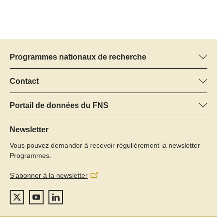
Programmes nationaux de recherche
Vous trouverez ici des informations sur tous les Programmes
nationaux de recherche (PNR) :
Contact
Manager du programme
Tous les PNR
Dr Pascal Walther, FNS
Portail de données du FNS
Tél.: +
Vous trouverez ici des informations complètes sur les projets de
22
recherche et les subsides approuvés par le FNS.
Newsletter
E-Mail:
Vous pouvez demander à recevoir régulièrement la newsletter
Recherche de projets
Programmes.
S’abonner à la newsletter