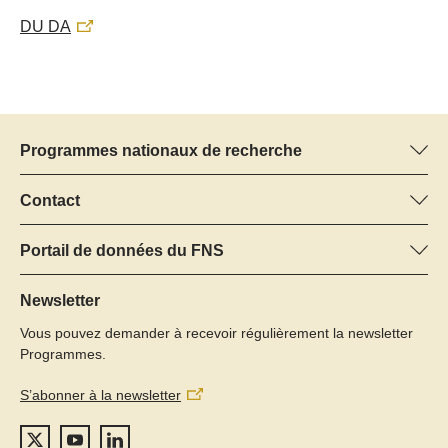
DU DA
Programmes nationaux de recherche
Vous trouverez ici des informations sur tous les Programmes
nationaux de recherche (PNR) :
Contact
Manager du programme
Tous les PNR
Dr Pascal Walther, FNS
Portail de données du FNS
Tél.: +
Vous trouverez ici des informations complètes sur les projets de
22
recherche et les subsides approuvés par le FNS.
Newsletter
E-Mail:
Vous pouvez demander à recevoir régulièrement la newsletter
Recherche de projets
Programmes.
S’abonner à la newsletter