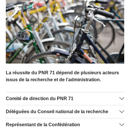
La réussite du PNR 71 dépend de plusieurs acteurs
issus de la recherche et de l’administration.
Comité de direction du PNR 71
Prof. Dr. Andreas Balthasar, Politikwissenschaftliches
Déléguées du Conseil national de la recherche
Seminar, Universität Luzern (président)
Prof. Dr. Claudia R. Binder, Laboratoire de relations
Représentant de la Confédération
Dr. Konrad Götz, Institut für sozial-ökologische