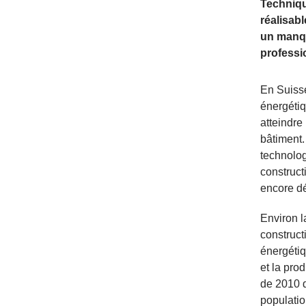
Techniqu
réalisab
un manqu
professi
​En Suiss
énergétiq
atteindre
bâtiment.
technolog
construct
encore dé
Environ l
construct
énergétiq
et la pro
de 2010 d
populatio