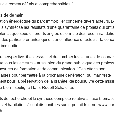
fs clairement définis et compréhensibles."
ts de demain
ation énergétique du parc immobilier concerne divers acteurs.
 a synthétisé les résultats d’une quarantaine de projets qui ont
blématique sous différents angles et formulé des recommandati
on des parties prenantes qui ont une influence directe sur la con
 immobilier.
e perspective, il est essentiel de combler les lacunes de conna
e tous les acteurs – aussi bien du grand public que des profes
esures de formation et de communication. "Ces efforts sont
ables pour permettre à la prochaine génération, qui manifeste
ent pour la préservation de la planète, de poursuivre cette miss
à bien", souligne Hans-Rudolf Schalcher.
ts de recherche et la synthèse complète relative à l’axe thémati
s et habitations" sont disponibles sur le portail Internet www.pnr
h.