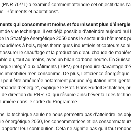
 (PNR 70/71) a examiné comment atteindre cet objectif dans l’
e "Bâtiments et habitations".
ments qui consomment moins et fournissent plus d’énergie
nt de vue technique, il est déjà possible d’atteindre aujourd’hui 
 de la Stratégie énergétique 2050 dans le secteur du bâtiment: 
chaudières à bois, rejets thermiques industriels et capteurs solai
t assurer le chauffage et la production d’eau chaude de manièr
ble ou, tout au moins, avec un bilan carbone neutre. En Suisse 
aïque intégré aux bâtiments (BIPV) peut produire davantage d’él
rc immobilier n’en consomme. De plus, l’efficience énergétique
r peut être améliorée notamment par une régulation intelligente 
demande d’énergie", explique le Prof. Hans Rudolf Schalcher, pr
 de direction du PNR 70, qui résume ainsi l’éventail des techno
 lumière dans le cadre du Programme.
, la technique seule ne nous permettra pas d’atteindre les obje
gie énergétique 2050, les consommatrices et les consommateur
 apporter leur contribution. Cela ne signifie pas qu’il faut renon