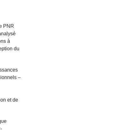
 Le PNR
 analysé
ons à
ception du
issances
sionnels –
ion et de
que
-