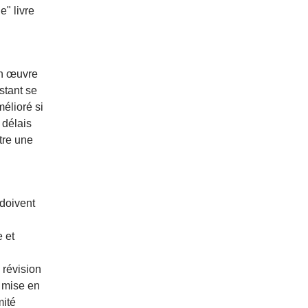
e" livre
 en œuvre
stant se
élioré si
 délais
tre une
 doivent
 et
 révision
 mise en
mité