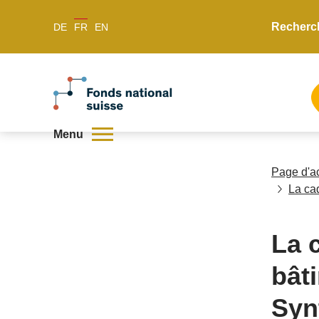
Recherc
DE
FR
EN
Menu
Page d'a
La ca
La 
bât
Syn