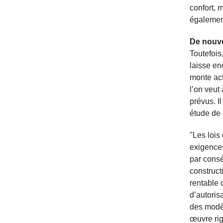
confort, 
également
De nouve
Toutefois
laisse en
monte act
l’on veut
prévus. I
étude de 
"Les lois
exigences
par consé
construct
rentable 
d’autoris
des modèl
œuvre ri