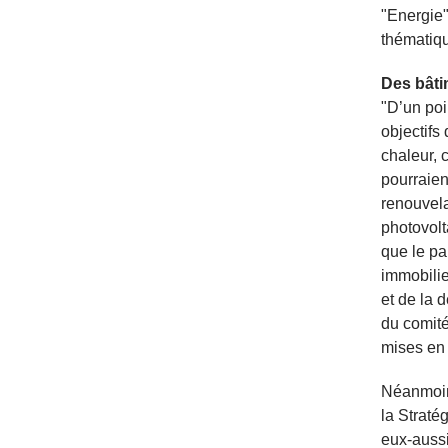
"Energie"
thématiqu
Des bâti
"D’un poi
objectifs
chaleur, 
pourraien
renouvela
photovolt
que le pa
immobilie
et de la 
du comité
mises en
Néanmoins
la Straté
eux-aussi