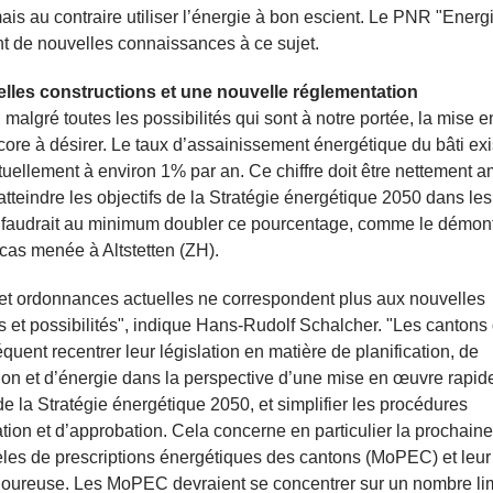
mais au contraire utiliser l’énergie à bon escient. Le PNR "Energi
 de nouvelles connaissances à ce sujet.
lles constructions et une nouvelle réglementation
, malgré toutes les possibilités qui sont à notre portée, la mise
core à désirer. Le taux d’assainissement énergétique du bâti exi
uellement à environ 1% par an. Ce chiffre doit être nettement am
 atteindre les objectifs de la Stratégie énergétique 2050 dans les
l faudrait au minimum doubler ce pourcentage, comme le démon
cas menée à Altstetten (ZH).
 et ordonnances actuelles ne correspondent plus aux nouvelles
 et possibilités", indique Hans-Rudolf Schalcher. "Les cantons
quent recentrer leur législation en matière de planification, de
ion et d’énergie dans la perspective d’une mise en œuvre rapide
de la Stratégie énergétique 2050, et simplifier les procédures
ation et d’approbation. Cela concerne en particulier la prochaine
es de prescriptions énergétiques des cantons (MoPEC) et leur
goureuse. Les MoPEC devraient se concentrer sur un nombre li