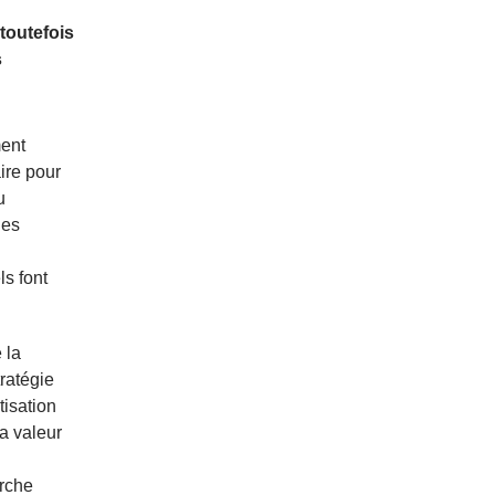
toutefois
s
ment
ire pour
u
les
ls font
 la
tratégie
tisation
a valeur
erche