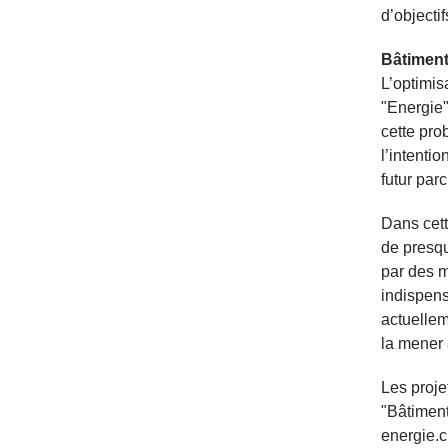
d’objecti
Bâtimen
L’optimis
"Energie"
cette pro
l’intenti
futur parc
Dans cett
de presqu
par des m
indispens
actuellem
la mener 
Les proje
"Bâtiment
energie.c