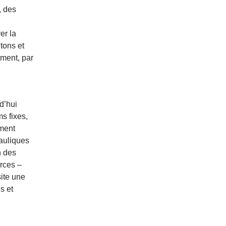
, des
er la
tons et
ement, par
d’hui
s fixes,
ement
rauliques
n des
urces –
site une
s et