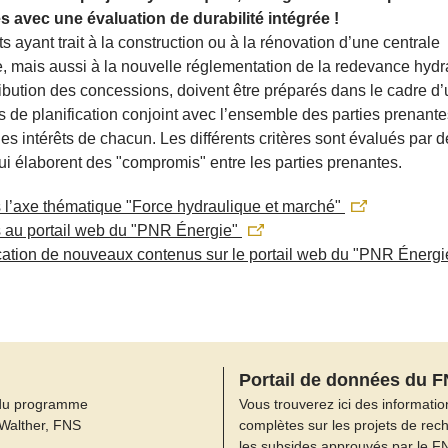
s avec une évaluation de durabilité intégrée !
ts ayant trait à la construction ou à la rénovation d’une centrale
e, mais aussi à la nouvelle réglementation de la redevance hydr
tribution des concessions, doivent être préparés dans le cadre d
 de planification conjoint avec l’ensemble des parties prenantes
 les intérêts de chacun. Les différents critères sont évalués par 
ui élaborent des "compromis" entre les parties prenantes.
 l’axe thématique "Force hydraulique et marché"
 au portail web du "PNR Énergie"
ication de nouveaux contenus sur le portail web du "PNR Énerg
Portail de données du 
du programme
Vous trouverez ici des informatio
 Walther, FNS
complètes sur les projets de rec
les subsides approuvés par le F