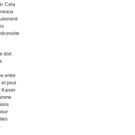
ir. Cela
ouveaux
également
es
nécessite
e doit
a
ée entre
 et peut
y Kaiser
gramme
tions
pour
ites
.