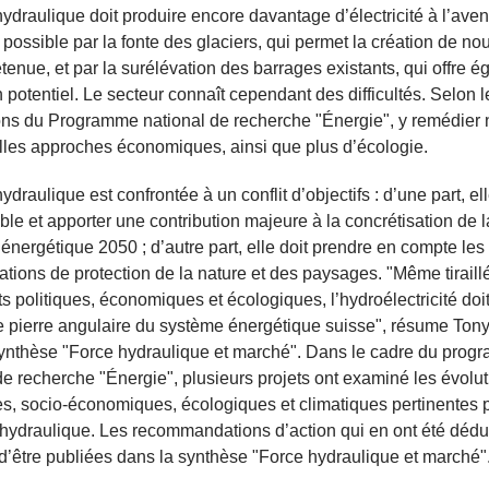
hydraulique doit produire encore davantage d’électricité à l’aven
 possible par la fonte des glaciers, qui permet la création de n
etenue, et par la surélévation des barrages existants, qui offre 
n potentiel. Le secteur connaît cependant des difficultés. Selon l
ns du Programme national de recherche "Énergie", y remédier 
les approches économiques, ainsi que plus d’écologie.
ydraulique est confrontée à un conflit d’objectifs : d’une part, ell
able et apporter une contribution majeure à la concrétisation de l
 énergétique 2050 ; d’autre part, elle doit prendre en compte les
tions de protection de la nature et des paysages. "Même tiraill
êts politiques, économiques et écologiques, l’hydroélectricité doit
e pierre angulaire du système énergétique suisse", résume Ton
synthèse "Force hydraulique et marché". Dans le cadre du pro
de recherche "Énergie", plusieurs projets ont examiné les évolu
s, socio-économiques, écologiques et climatiques pertinentes 
 hydraulique. Les recommandations d’action qui en ont été dédu
d’être publiées dans la synthèse "Force hydraulique et marché"