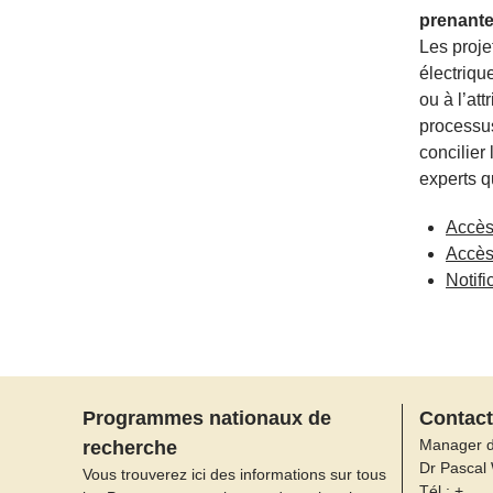
prenante
Les proje
électriqu
ou à l’at
processus
concilier
experts q
Accès
Accès
Notif
Programmes nationaux de
Contact
Manager 
recherche
Dr Pascal
Vous trouverez ici des informations sur tous
Tél.: +