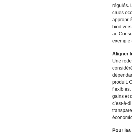
régulés. 
crues occ
approprié
biodivers
au Consei
exemple 
Aligner 
Une redev
considér
dépendant
produit. 
flexibles
gains et 
c’est-à-d
transpare
économiq
Pour les