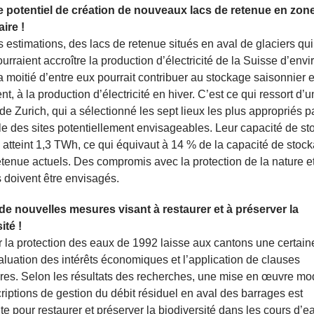
le potentiel de création de nouveaux lacs de retenue en zon
aire !
 estimations, des lacs de retenue situés en aval de glaciers qui
ourraient accroître la production d’électricité de la Suisse d’envi
a moitié d’entre eux pourrait contribuer au stockage saisonnier e
t, à la production d’électricité en hiver. C’est ce qui ressort d’
de Zurich, qui a sélectionné les sept lieux les plus appropriés p
e des sites potentiellement envisageables. Leur capacité de s
 atteint 1,3 TWh, ce qui équivaut à 14 % de la capacité de stoc
etenue actuels. Des compromis avec la protection de la nature e
doivent être envisagés.
de nouvelles mesures visant à restaurer et à préserver la
ité !
r la protection des eaux de 1992 laisse aux cantons une certaine
aluation des intérêts économiques et l’application de clauses
res. Selon les résultats des recherches, une mise en œuvre m
riptions de gestion du débit résiduel en aval des barrages est
nte pour restaurer et préserver la biodiversité dans les cours d’e