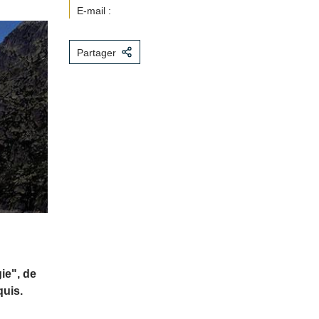
E-mail :
Partager
ie", de
uis.