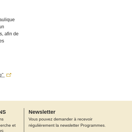
aulique
’un
, afin de
des
ie"
FNS
Newsletter
ns
Vous pouvez demander à recevoir
herche et
régulièrement la newsletter Programmes.
NS.