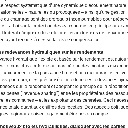
Le respect systématique d’une dynamique d’écoulement naturel
asionnelles – naturelles ou provoquées – ainsi qu’une gestion
e du charriage sont des prérequis incontournables pour préserv
ité. La Loi sur la protection des eaux permet en principe aux can
l fédéral d’imposer des solutions respectueuses de l’environn
en ayant recours à des surfaces de compensation.
les redevances hydrauliques sur les rendements !
ance hydraulique flexible et basée sur le rendement est aujour
ée comme plus conforme au marché que des montants maximum
 uniquement de la puissance brute et non du courant effectiv
C’est pourquoi, il est préconisé d’introduire des redevances hyd
, basées sur le rendement et adoptant le principe de la répartitio
des pertes ("revenue sharing") entre les propriétaires des resso
ire les communes – et les exploitants des centrales. Ceci néces
nce totale quant aux chiffres des recettes. Des aspects politique
ues régionaux doivent également être pris en compte.
 nouveaux projets hydrauliques, dialoguer avec les parties