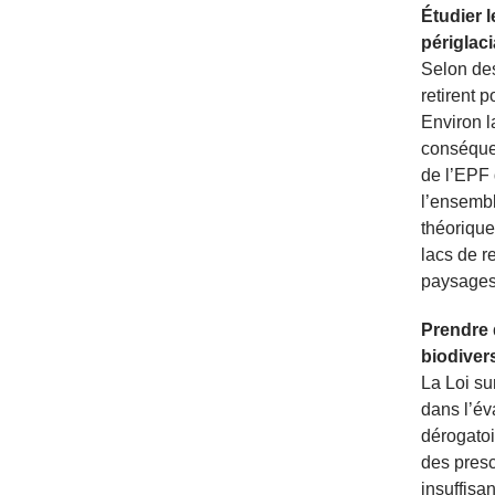
Étudier 
périglaci
Selon des
retirent p
Environ l
conséquen
de l’EPF 
l’ensembl
théorique
lacs de r
paysages 
Prendre 
biodivers
La Loi su
dans l’év
dérogatoi
des presc
insuffisa