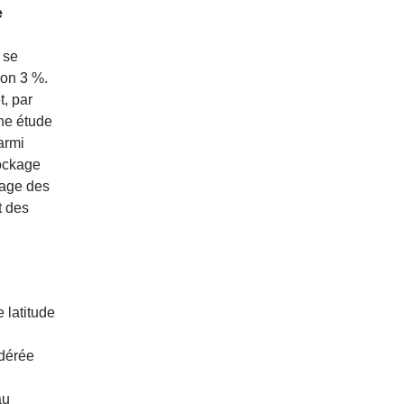
e
 se
ron 3 %.
t, par
une étude
armi
tockage
kage des
t des
 latitude
odérée
au