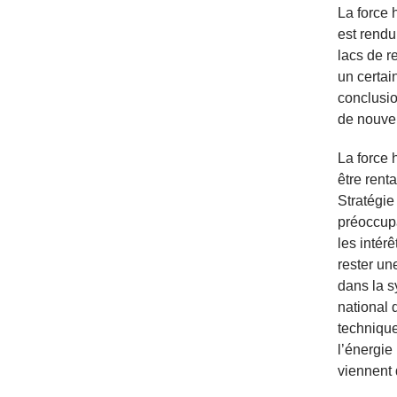
La force 
est rendu
lacs de r
un certai
conclusio
de nouvel
La force h
être rent
Stratégie
préoccupa
les intér
rester un
dans la 
national 
technique
l’énergie
viennent 