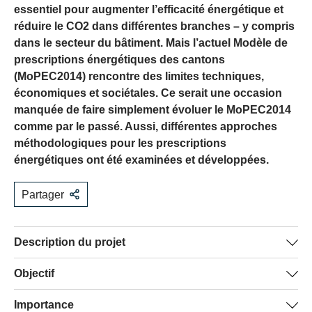
essentiel pour augmenter l’efficacité énergétique et
réduire le CO2 dans différentes branches – y compris
dans le secteur du bâtiment. Mais l’actuel Modèle de
prescriptions énergétiques des cantons
(MoPEC2014) rencontre des limites techniques,
économiques et sociétales. Ce serait une occasion
manquée de faire simplement évoluer le MoPEC2014
comme par le passé. Aussi, différentes approches
méthodologiques pour les prescriptions
énergétiques ont été examinées et développées.
Partager
Description du projet
Pour la transformation du système énergétique, il est
Objectif
décisif de faire évoluer les prescriptions énergétiques
L’étude complémentaire examine la situation actuelle,
Importance
dans le domaine du bâtiment afin de pouvoir réaliser à