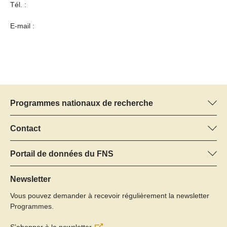
Tél. :
E-mail :
Programmes nationaux de recherche
Vous trouverez ici des informations sur tous les Programmes
nationaux de recherche (PNR) :
Contact
Manager du programme
Tous les PNR
Dr Pascal Walther, FNS
Portail de données du FNS
Tél.: +
Vous trouverez ici des informations complètes sur les projets de
22
recherche et les subsides approuvés par le FNS.
Newsletter
E-Mail:
Vous pouvez demander à recevoir régulièrement la newsletter
Recherche de projets
Programmes.