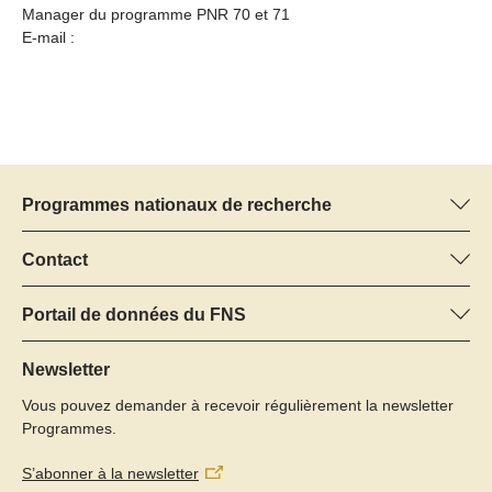
Manager du programme PNR 70 et 71
E-mail :
Programmes nationaux de recherche
Vous trouverez ici des informations sur tous les Programmes
nationaux de recherche (PNR) :
Contact
Manager du programme
Tous les PNR
Dr Pascal Walther, FNS
Portail de données du FNS
Tél.: +
Vous trouverez ici des informations complètes sur les projets de
22
recherche et les subsides approuvés par le FNS.
Newsletter
E-Mail:
Vous pouvez demander à recevoir régulièrement la newsletter
Recherche de projets
Programmes.
S’abonner à la newsletter