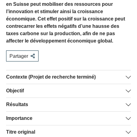
en Suisse peut mobiliser des ressources pour
l’innovation et stimuler ainsi la croissance
économique. Cet effet positif sur la croissance peut
contrecarrer les effets négatifs d’une hausse des
taxes carbone sur la production, afin de ne pas
affecter le développement économique global.
Partager
Contexte (Projet de recherche terminé)
En septembre 2013, le Conseil fédéral suisse a proposé
Objectif
une série de mesures fiscales visant à atteindre ses
Ce projet utilise la modélisation économique théorique et
Résultats
objectifs stratégiques en matière d’énergie et
numérique moderne pour répondre à la question
d’environnement d’ici 2050 (Stratégie énergétique 2050).
Les résultats montrent que, dans l’économie suisse, une
Importance
suivante: peut-on concilier une hausse des taxes
Dans le cadre des propositions annoncées, les mesures
réforme fiscale écologique avec des objectifs stricts
environnementales avec le développement économique
d’encouragement servant actuellement à financer les
Importance pour la recherche
Titre original
d’émissions de CO2 peut avoir un effet positif sur la
et la croissance? Les travaux actuels visent à identifier et
subventions pour les énergies renouvelables et la