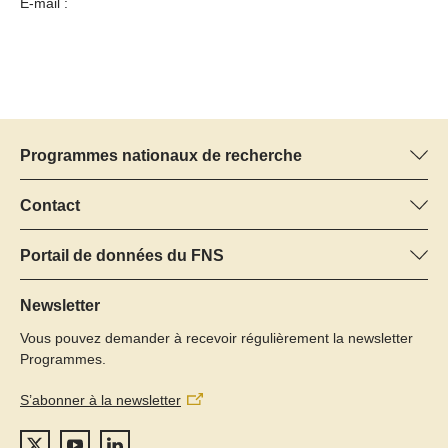
E-mail :
Programmes nationaux de recherche
Vous trouverez ici des informations sur tous les Programmes
nationaux de recherche (PNR) :
Contact
Manager du programme
Tous les PNR
Dr Pascal Walther, FNS
Portail de données du FNS
Tél.: +
Vous trouverez ici des informations complètes sur les projets de
22
recherche et les subsides approuvés par le FNS.
Newsletter
E-Mail:
Vous pouvez demander à recevoir régulièrement la newsletter
Recherche de projets
Programmes.
S’abonner à la newsletter